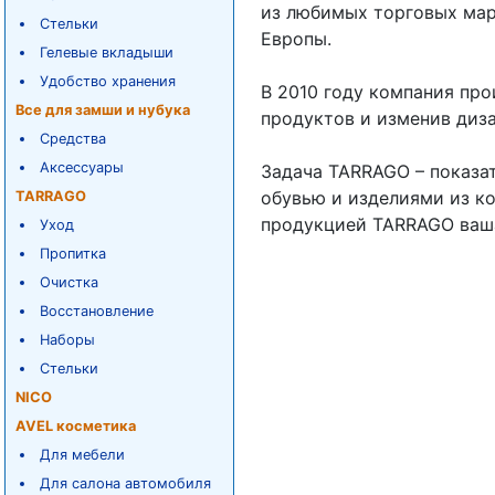
из любимых торговых ма
Стельки
Европы.
Гелевые вкладыши
Удобство хранения
В 2010 году компания пр
Все для замши и нубука
продуктов и изменив диз
Средства
Аксессуары
Задача TARRAGO – показат
обувью и изделиями из к
TARRAGO
продукцией TARRAGO ваша 
Уход
Пропитка
Очистка
Восстановление
Наборы
Стельки
NICO
AVEL косметика
Для мебели
Для салона автомобиля