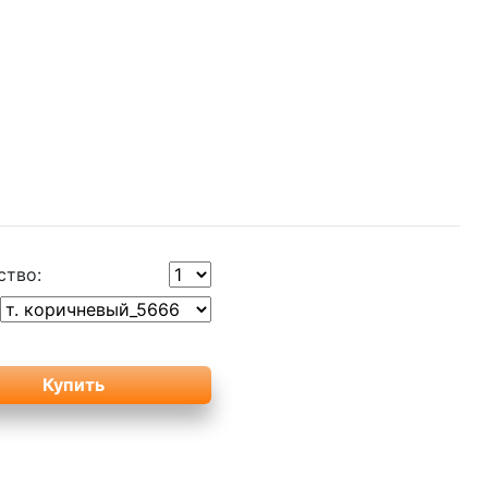
ство: