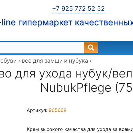
+7 925 772 52 52
line гипермаркет качественны
 обуви
›
все для замши и нубука
›
о для ухода нубук/велю
NubukPflege (75
Артикул:
905668
Крем высокого качества для ухода за всем