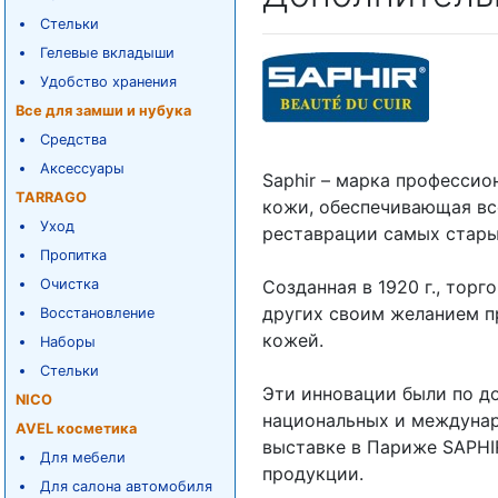
Стельки
Гелевые вкладыши
Удобство хранения
Все для замши и нубука
Средства
Аксессуары
Saphir – марка профессио
TARRAGO
кожи, обеспечивающая вс
Уход
реставрации самых стар
Пропитка
Очистка
Созданная в 1920 г., тор
других своим желанием п
Восстановление
кожей.
Наборы
Стельки
Эти инновации были по д
NICO
национальных и междунар
AVEL косметика
выставке в Париже SAPHI
Для мебели
продукции.
Для салона автомобиля