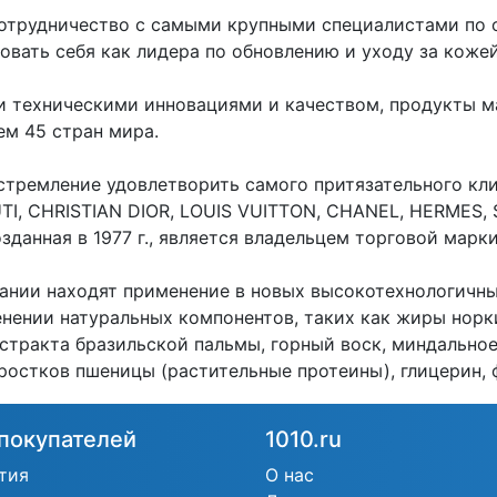
сотрудничество с самыми крупными специалистами по 
вать себя как лидера по обновлению и уходу за кожей
 техническими инновациями и качеством, продукты м
ем 45 стран мира.
стремление удовлетворить самого притязательного кл
TI, CHRISTIAN DIOR, LOUIS VUITTON, CHANEL, HERMES,
зданная в 1977 г., является владельцем торговой марки
ании находят применение в новых высокотехнологичны
енении натуральных компонентов, таких как жиры норк
кстракта бразильской пальмы, горный воск, миндально
 ростков пшеницы (растительные протеины), глицерин,
покупателей
1010.ru
тия
О нас