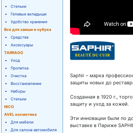
Стельки
Гелевые вкладыши
Удобство хранения
Все для замши и нубука
Средства
Аксессуары
TARRAGO
Уход
Пропитка
Saphir – марка профессио
Очистка
защиты новых до рестав
Восстановление
Наборы
Созданная в 1920 г., тор
Стельки
защиту и уход за кожей.
NICO
AVEL косметика
Эти инновации были по д
Для мебели
выставке в Париже SAPHI
Для салона автомобиля