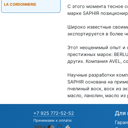
LA CORDONNERIE
С этого момента тесное 
марке SAPHIR позициониро
Широко известные своими
экспортируется в более ч
Этот неоценимый опыт и 
престижных марок: BERLU
других. Компания AVEL, со
Научные разработки комп
SAPHIR основана на прим
пчелиный воск, воск из э
масло, ланолин, масло из
Для 
+7 925 772-52-52
Принимаем к оплате:
Гаран