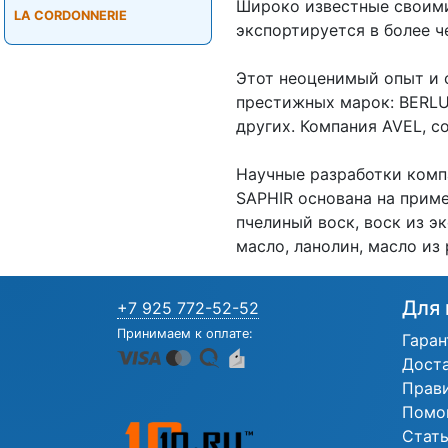
Широко известные своими
LA CORDONNERIE
экспортируется в более ч
Этот неоценимый опыт и 
престижных марок: BERLU
других. Компания AVEL, со
Научные разработки комп
SAPHIR основана на прим
пчелиный воск, воск из э
масло, ланолин, масло из
Для 
+7 925 772-52-52
Принимаем к оплате:
Гаран
Дост
Прав
Помо
Стат