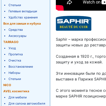
Стельки
Гелевые вкладыши
Удобство хранения
Все для замши и нубука
Средства
Аксессуары
Saphir – марка профессио
TARRAGO
защиты новых до рестав
Уход
Пропитка
Созданная в 1920 г., тор
Очистка
защиту и уход за кожей.
Восстановление
Наборы
Эти инновации были по д
выставке в Париже SAPHI
Стельки
NICO
С этого момента тесное 
AVEL косметика
марке SAPHIR позициониро
Для мебели
Для салона автомобиля