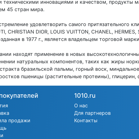
 техническими инновациями и качеством, продукты м
ем 45 стран мира.
стремление удовлетворить самого притязательного кл
TI, CHRISTIAN DIOR, LOUIS VUITTON, CHANEL, HERMES,
зданная в 1977 г., является владельцем торговой марки
ании находят применение в новых высокотехнологичны
енении натуральных компонентов, таких как жиры норк
кстракта бразильской пальмы, горный воск, миндально
 ростков пшеницы (растительные протеины), глицерин,
покупателей
1010.ru
тия
О нас
авка
Для партнеров
ила продажи
Контакты
щь
ьи