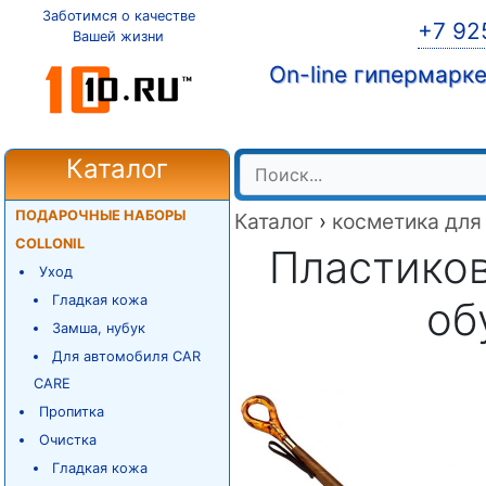
Заботимся о качестве
+7 92
Вашей жизни
On-line гипермарк
Каталог
ПОДАРОЧНЫЕ НАБОРЫ
Каталог
›
косметика для
COLLONIL
Пластико
Уход
Гладкая кожа
об
Замша, нубук
Для автомобиля CAR
CARE
Пропитка
Очистка
Гладкая кожа