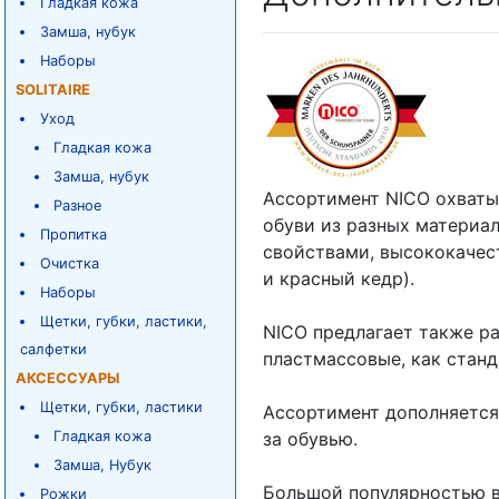
Гладкая кожа
Замша, нубук
Наборы
SOLITAIRE
Уход
Гладкая кожа
Замша, нубук
Ассортимент NICO охваты
Разное
обуви из разных материа
Пропитка
свойствами, высококачес
Очистка
и красный кедр).
Наборы
Щетки, губки, ластики,
NICO предлагает также р
салфетки
пластмассовые, как станд
АКСЕССУАРЫ
Щетки, губки, ластики
Ассортимент дополняется
Гладкая кожа
за обувью.
Замша, Нубук
Большой популярностью в
Рожки