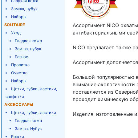
Гладкая кожа
Замша, нубук
Наборы
Ассортимент NICO охваты
SOLITAIRE
антибактериальными свой
Уход
Гладкая кожа
NICO предлагает также ра
Замша, нубук
Разное
Ассортимент дополняется
Пропитка
Очистка
Большой популярностью в
Наборы
внимание экологичности с
Щетки, губки, ластики,
поставляется из Северной
салфетки
проходит химическую обр
АКСЕССУАРЫ
Щетки, губки, ластики
Изделия, изготовленные и
Гладкая кожа
Замша, Нубук
Рожки