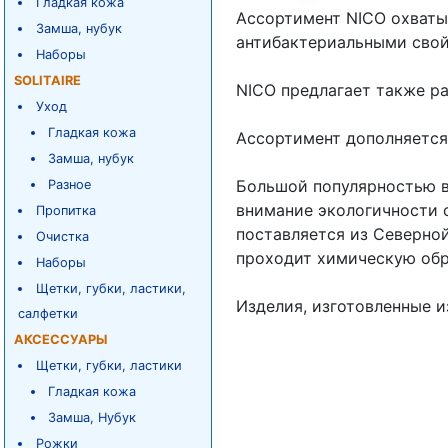
Гладкая кожа
Ассортимент NICO охваты
Замша, нубук
антибактериальными свой
Наборы
SOLITAIRE
NICO предлагает также ра
Уход
Гладкая кожа
Ассортимент дополняется
Замша, нубук
Большой популярностью в
Разное
внимание экологичности с
Пропитка
поставляется из Северной
Очистка
проходит химическую обр
Наборы
Щетки, губки, ластики,
Изделия, изготовленные и
салфетки
АКСЕССУАРЫ
Щетки, губки, ластики
Гладкая кожа
Замша, Нубук
Рожки