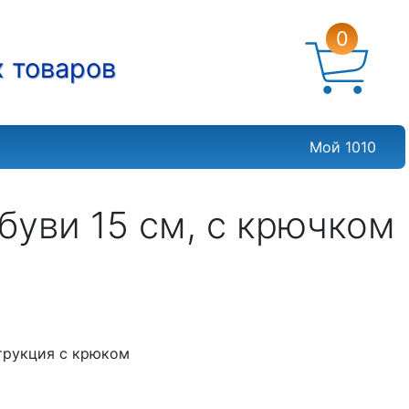
0
х товаров
Мой 1010
буви 15 см, с крючком
трукция с крюком