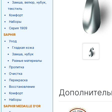
Замша, велюр, нубук,
текстиль
Комфорт
Наборы
Серия 1909
SAPHIR
Уход
Гладкая кожа
Замша, нубук
Разные материалы
Пропитка
Очистка
Перекраска
Восстановление
Дополнитель
Комфорт
Наборы
SAPHIR MEDAILLE D'OR