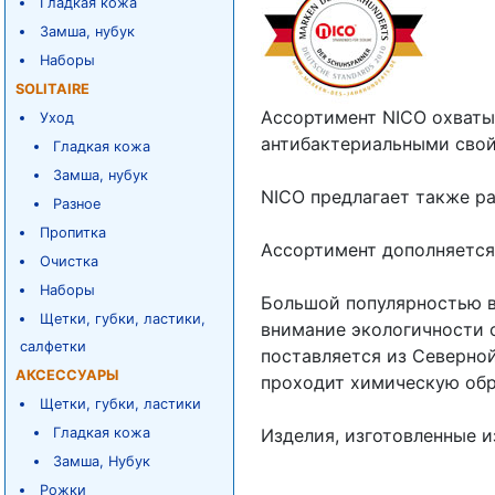
Гладкая кожа
Замша, нубук
Наборы
SOLITAIRE
Ассортимент NICO охваты
Уход
антибактериальными свой
Гладкая кожа
Замша, нубук
NICO предлагает также ра
Разное
Пропитка
Ассортимент дополняется
Очистка
Наборы
Большой популярностью в
Щетки, губки, ластики,
внимание экологичности с
салфетки
поставляется из Северной
АКСЕССУАРЫ
проходит химическую обр
Щетки, губки, ластики
Гладкая кожа
Изделия, изготовленные и
Замша, Нубук
Рожки