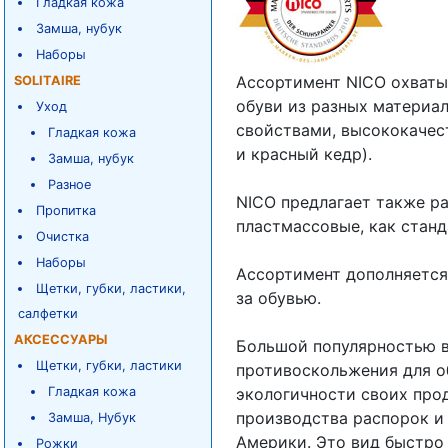
Гладкая кожа
Замша, нубук
Наборы
Ассортимент NICO охваты
SOLITAIRE
обуви из разных материа
Уход
свойствами, высококачес
Гладкая кожа
и красный кедр).
Замша, нубук
Разное
NICO предлагает также р
Пропитка
пластмассовые, как станд
Очистка
Наборы
Ассортимент дополняется
Щетки, губки, ластики,
за обувью.
салфетки
АКСЕССУАРЫ
Большой популярностью в
Щетки, губки, ластики
противоскольжения для о
Гладкая кожа
экологичности своих про
производства распорок и 
Замша, Нубук
Америки. Это вид быстро
Рожки