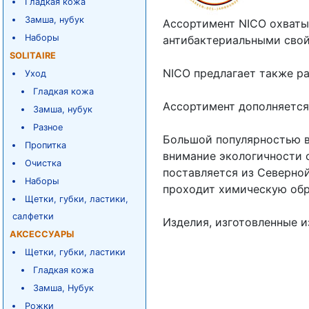
Гладкая кожа
Замша, нубук
Ассортимент NICO охваты
Наборы
антибактериальными свой
SOLITAIRE
NICO предлагает также ра
Уход
Гладкая кожа
Ассортимент дополняется
Замша, нубук
Разное
Большой популярностью в
Пропитка
внимание экологичности с
Очистка
поставляется из Северной
Наборы
проходит химическую обр
Щетки, губки, ластики,
салфетки
Изделия, изготовленные и
АКСЕССУАРЫ
Щетки, губки, ластики
Гладкая кожа
Замша, Нубук
Рожки