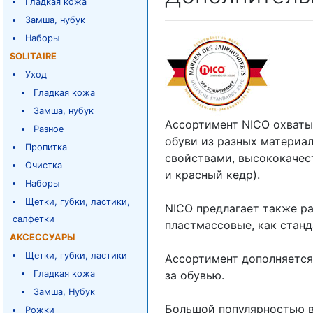
Гладкая кожа
Замша, нубук
Наборы
SOLITAIRE
Уход
Гладкая кожа
Замша, нубук
Ассортимент NICO охваты
Разное
обуви из разных материа
Пропитка
свойствами, высококачес
Очистка
и красный кедр).
Наборы
Щетки, губки, ластики,
NICO предлагает также р
салфетки
пластмассовые, как станд
АКСЕССУАРЫ
Щетки, губки, ластики
Ассортимент дополняется
Гладкая кожа
за обувью.
Замша, Нубук
Большой популярностью в
Рожки