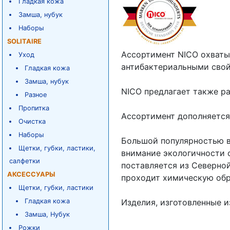
Гладкая кожа
Замша, нубук
Наборы
SOLITAIRE
Ассортимент NICO охваты
Уход
антибактериальными свой
Гладкая кожа
Замша, нубук
NICO предлагает также ра
Разное
Пропитка
Ассортимент дополняется
Очистка
Наборы
Большой популярностью в
Щетки, губки, ластики,
внимание экологичности с
салфетки
поставляется из Северной
АКСЕССУАРЫ
проходит химическую обр
Щетки, губки, ластики
Гладкая кожа
Изделия, изготовленные и
Замша, Нубук
Рожки