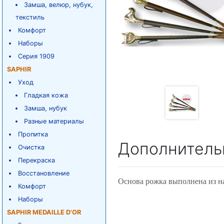
Замша, велюр, нубук,
текстиль
Комфорт
Наборы
Серия 1909
SAPHIR
Уход
Гладкая кожа
Замша, нубук
Разные материалы
Пропитка
Дополнитель
Очистка
Перекраска
Восстановление
Основа рожка выполнена из на
Комфорт
Наборы
SAPHIR MEDAILLE D'OR