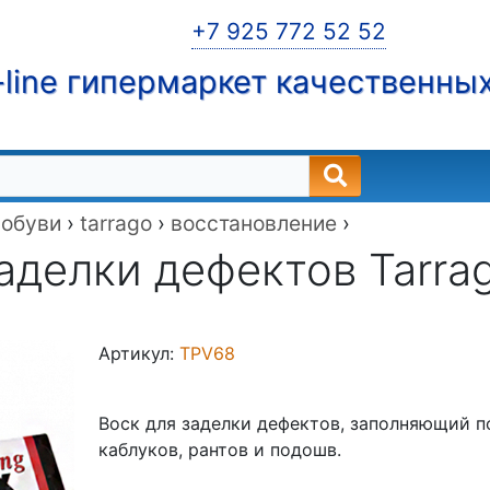
+7 925 772 52 52
line гипермаркет качественны
 обуви
›
tarrago
›
восстановление
›
аделки дефектов Tarrag
Артикул:
TPV68
Воск для заделки дефектов, заполняющий п
каблуков, рантов и подошв.