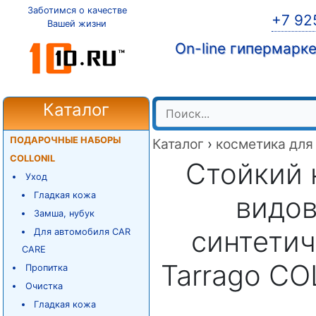
Заботимся о качестве
+7 92
Вашей жизни
On-line гипермарк
Каталог
ПОДАРОЧНЫЕ НАБОРЫ
Каталог
›
косметика для
COLLONIL
Стойкий 
Уход
Гладкая кожа
видов
Замша, нубук
синтетич
Для автомобиля CAR
CARE
Tarrago C
Пропитка
Очистка
Гладкая кожа