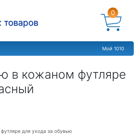
0
х товаров
Мой 1010
ью в кожаном футляре
расный
футляре для ухода за обувью