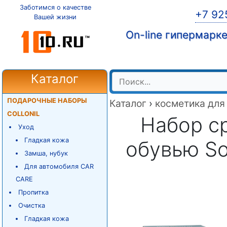
Заботимся о качестве
+7 92
Вашей жизни
On-line гипермарк
Каталог
ПОДАРОЧНЫЕ НАБОРЫ
Каталог
›
косметика для
COLLONIL
Набор ср
Уход
Гладкая кожа
обувью Sol
Замша, нубук
Для автомобиля CAR
CARE
Пропитка
Очистка
Гладкая кожа