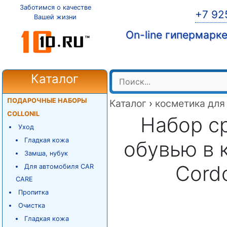
Заботимся о качестве
+7 92
Вашей жизни
On-line гипермарк
Каталог
ПОДАРОЧНЫЕ НАБОРЫ
Каталог
›
косметика для
COLLONIL
Набор ср
Уход
Гладкая кожа
обувью в 
Замша, нубук
Cord
Для автомобиля CAR
CARE
Пропитка
Очистка
Гладкая кожа