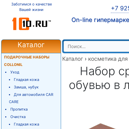
Заботимся о качестве
+7 92
Вашей жизни
On-line гипермарк
Каталог
ПОДАРОЧНЫЕ НАБОРЫ
Каталог
›
косметика для
COLLONIL
Набор ср
Уход
Гладкая кожа
обувью в л
Замша, нубук
Для автомобиля CAR
CARE
Пропитка
Очистка
Гладкая кожа