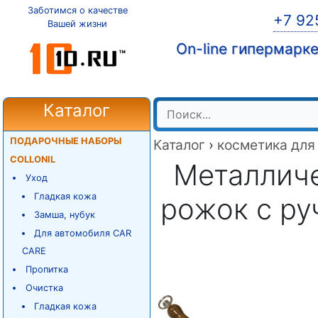
Заботимся о качестве
+7 92
Вашей жизни
On-line гипермарк
Каталог
ПОДАРОЧНЫЕ НАБОРЫ
Каталог
›
косметика для
COLLONIL
Металлич
Уход
Гладкая кожа
рожок с ру
Замша, нубук
Для автомобиля CAR
CARE
Пропитка
Очистка
Гладкая кожа