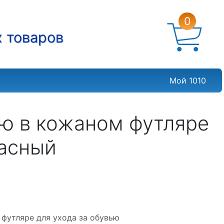
0
х товаров
Мой 1010
ью в кожаном футляре
расный
футляре для ухода за обувью