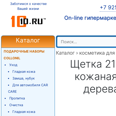
Заботимся о качестве
+7 92
Вашей жизни
On-line гипермарк
Каталог
ПОДАРОЧНЫЕ НАБОРЫ
Каталог
›
косметика для
COLLONIL
Щетка 21
Уход
Гладкая кожа
кожаная
Замша, нубук
дерева
Для автомобиля CAR
CARE
Пропитка
Очистка
Гладкая кожа