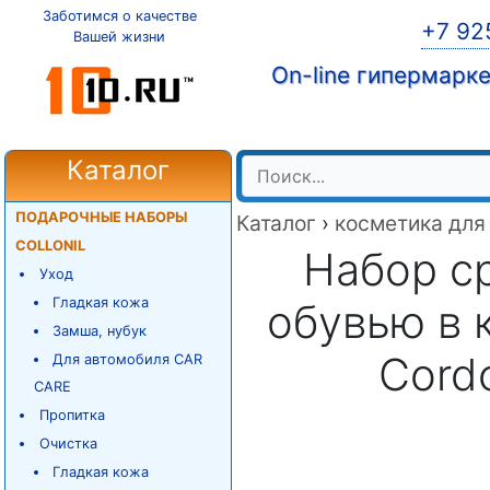
Заботимся о качестве
+7 92
Вашей жизни
On-line гипермарк
Каталог
ПОДАРОЧНЫЕ НАБОРЫ
Каталог
›
косметика для
COLLONIL
Набор ср
Уход
Гладкая кожа
обувью в 
Замша, нубук
Cord
Для автомобиля CAR
CARE
Пропитка
Очистка
Гладкая кожа