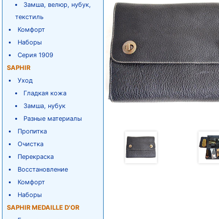
Замша, велюр, нубук,
текстиль
Комфорт
Наборы
Серия 1909
SAPHIR
Уход
Гладкая кожа
Замша, нубук
Разные материалы
Пропитка
Очистка
Перекраска
Восстановление
Комфорт
Наборы
SAPHIR MEDAILLE D'OR