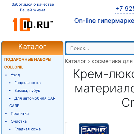
Заботимся о качестве
+7 92
Вашей жизни
On-line гипермарк
Каталог
ПОДАРОЧНЫЕ НАБОРЫ
Каталог
›
косметика для
COLLONIL
Крем-люкс
Уход
Гладкая кожа
материало
Замша, нубук
Cr
Для автомобиля CAR
CARE
Пропитка
Очистка
Гладкая кожа