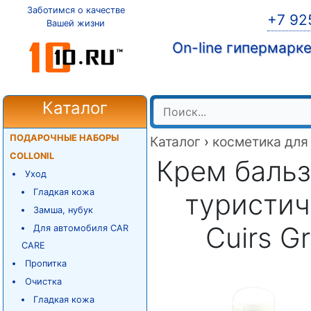
Заботимся о качестве
+7 92
Вашей жизни
On-line гипермарк
Каталог
ПОДАРОЧНЫЕ НАБОРЫ
Каталог
›
косметика для
COLLONIL
Крем бальз
Уход
Гладкая кожа
туристич
Замша, нубук
Cuirs Gr
Для автомобиля CAR
CARE
Пропитка
Очистка
Гладкая кожа