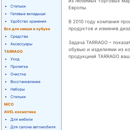
из любимых торговых ма
Стельки
Европы.
Гелевые вкладыши
В 2010 году компания пр
Удобство хранения
продуктов и изменив диз
Все для замши и нубука
Средства
Задача TARRAGO – показат
Аксессуары
обувью и изделиями из к
TARRAGO
продукцией TARRAGO ваша 
Уход
Пропитка
Очистка
Восстановление
Наборы
Стельки
NICO
AVEL косметика
Для мебели
Для салона автомобиля