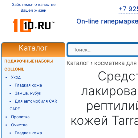
Заботимся о качестве
+7 92
Вашей жизни
On-line гипермарк
Каталог
ПОДАРОЧНЫЕ НАБОРЫ
Каталог
›
косметика для
COLLONIL
Средст
Уход
Гладкая кожа
лакирова
Замша, нубук
рептили
Для автомобиля CAR
CARE
кожей Tarr
Пропитка
Очистка
Гладкая кожа