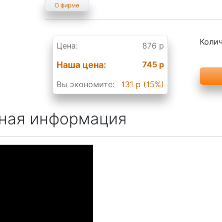
О фирме
Колич
Цена:
876 р
Наша цена:
745 р
Вы экономите:
131 р (15%)
ная информация