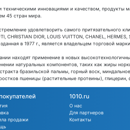
 техническими инновациями и качеством, продукты м
ем 45 стран мира.
стремление удовлетворить самого притязательного кл
TI, CHRISTIAN DIOR, LOUIS VUITTON, CHANEL, HERMES,
зданная в 1977 г., является владельцем торговой марки
ании находят применение в новых высокотехнологичны
енении натуральных компонентов, таких как жиры норк
кстракта бразильской пальмы, горный воск, миндально
 ростков пшеницы (растительные протеины), глицерин,
покупателей
1010.ru
тия
О нас
авка
Для партнеров
ила продажи
Контакты
щь