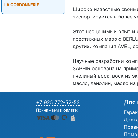
LA CORDONNERIE
Широко известные своими
экспортируется в более ч
Этот неоценимый опыт и 
престижных марок: BERLU
других. Компания AVEL, со
Научные разработки комп
SAPHIR основана на прим
пчелиный воск, воск из э
масло, ланолин, масло из
Для 
+7 925 772-52-52
Принимаем к оплате:
Гаран
Дост
Прав
Помо