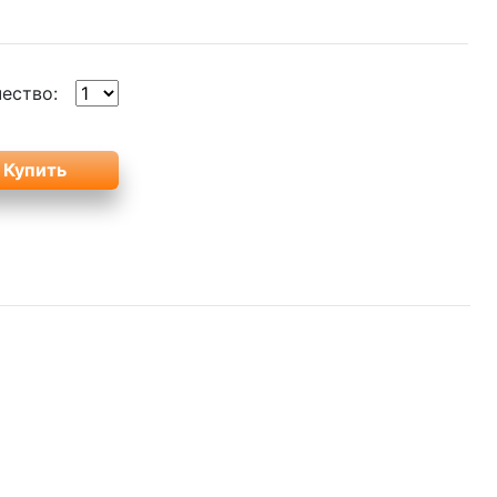
ество: