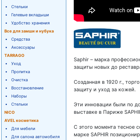
Стельки
Гелевые вкладыши
Удобство хранения
Все для замши и нубука
Средства
Аксессуары
TARRAGO
Saphir – марка профессио
Уход
защиты новых до рестав
Пропитка
Очистка
Созданная в 1920 г., тор
Восстановление
защиту и уход за кожей.
Наборы
Эти инновации были по д
Стельки
выставке в Париже SAPHI
NICO
AVEL косметика
С этого момента тесное 
Для мебели
марке SAPHIR позициониро
Для салона автомобиля