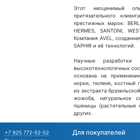
Этот неоценимый оп
притязательного клиен
престижных марок: BERL
HERMES, SANTONI, WES
Компания AVEL, созданная
SAPHIR и её технологий.
Научные разработки
высокотехнологичных сос
основана на применени
норки, тюленя, костный 
из экстракта бразильской
жожоба, натуральное с
пшеницы (растительные 
других.
Для покупателей
+7 925 772-52-52