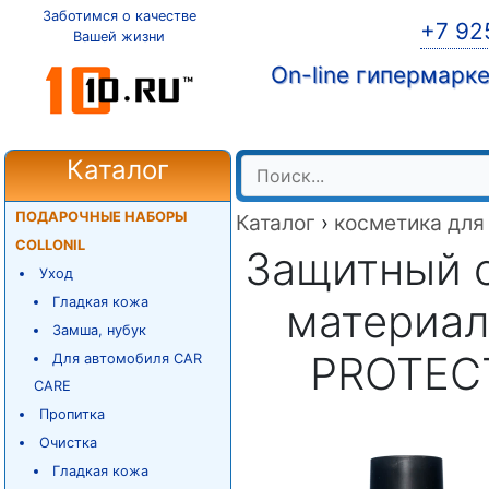
Заботимся о качестве
+7 92
Вашей жизни
On-line гипермарк
Каталог
ПОДАРОЧНЫЕ НАБОРЫ
Каталог
›
косметика для
COLLONIL
Защитный с
Уход
Гладкая кожа
материал
Замша, нубук
PROTEСT
Для автомобиля CAR
CARE
Пропитка
Очистка
Гладкая кожа