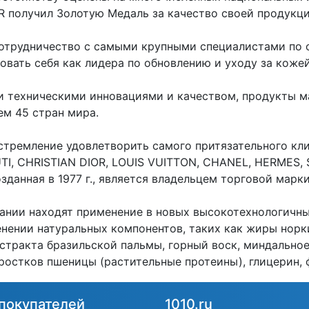
R получил Золотую Медаль за качество своей продукц
сотрудничество с самыми крупными специалистами по 
вать себя как лидера по обновлению и уходу за кожей
 техническими инновациями и качеством, продукты м
ем 45 стран мира.
стремление удовлетворить самого притязательного кл
TI, CHRISTIAN DIOR, LOUIS VUITTON, CHANEL, HERMES,
зданная в 1977 г., является владельцем торговой марки
ании находят применение в новых высокотехнологичны
енении натуральных компонентов, таких как жиры норк
кстракта бразильской пальмы, горный воск, миндально
 ростков пшеницы (растительные протеины), глицерин,
покупателей
1010.ru