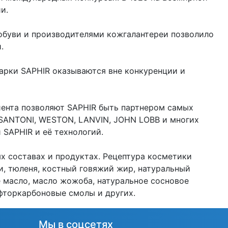
ии.
обуви и производителями кожгалантереи позволило
.
арки SAPHIR оказываются вне конкуренции и
иента позволяют SAPHIR быть партнером самых
 SANTONI, WESTON, LANVIN, JOHN LOBB и многих
 SAPHIR и её технологий.
х составах и продуктах. Рецептура косметики
и, тюленя, костный говяжий жир, натуральный
е масло, масло жожоба, натуральное сосновое
 фторкарбоновые смолы и других.
Мы в соцсетях