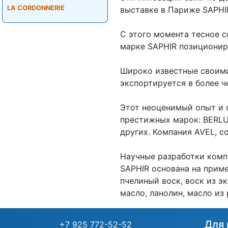
LA CORDONNERIE
выставке в Париже SAPHI
С этого момента тесное 
марке SAPHIR позициониро
Широко известные своими
экспортируется в более ч
Этот неоценимый опыт и 
престижных марок: BERLU
других. Компания AVEL, со
Научные разработки комп
SAPHIR основана на прим
пчелиный воск, воск из э
масло, ланолин, масло из
Для 
+7 925 772-52-52