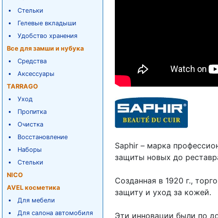
Стельки
Гелевые вкладыши
Удобство хранения
Все для замши и нубука
Средства
Аксессуары
TARRAGO
Уход
Пропитка
Очистка
Восстановление
Saphir – марка профессио
Наборы
защиты новых до рестав
Стельки
NICO
Созданная в 1920 г., тор
AVEL косметика
защиту и уход за кожей.
Для мебели
Для салона автомобиля
Эти инновации были по д