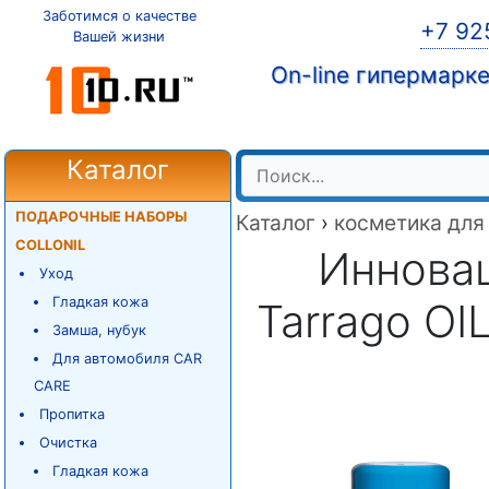
Заботимся о качестве
+7 92
Вашей жизни
On-line гипермарк
Каталог
ПОДАРОЧНЫЕ НАБОРЫ
Каталог
›
косметика для
COLLONIL
Иннова
Уход
Гладкая кожа
Tarrago OI
Замша, нубук
Для автомобиля CAR
CARE
Пропитка
Очистка
Гладкая кожа