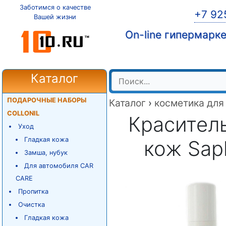
Заботимся о качестве
+7 92
Вашей жизни
On-line гипермарк
Каталог
ПОДАРОЧНЫЕ НАБОРЫ
Каталог
›
косметика для
COLLONIL
Краситель
Уход
Гладкая кожа
кож Sap
Замша, нубук
Для автомобиля CAR
CARE
Пропитка
Очистка
Гладкая кожа