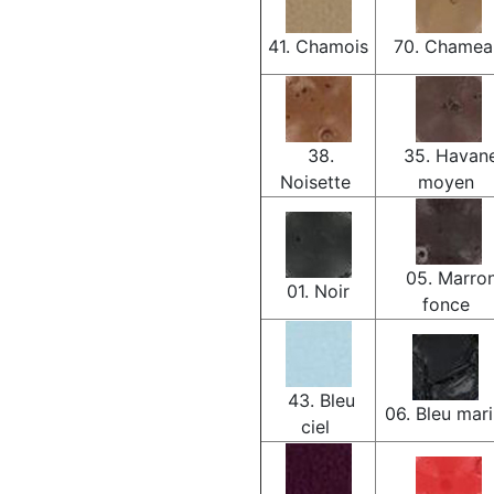
41. Chamois
70. Chame
38.
35. Havan
Noisette
moyen
05. Marro
01. Noir
fonce
43. Bleu
06. Bleu mar
ciel