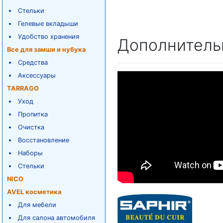
Стельки
Гелевые вкладыши
Удобство хранения
Дополнитель
Все для замши и нубука
Средства
Аксессуары
TARRAGO
Уход
Пропитка
Очистка
Восстановление
Наборы
Стельки
NICO
AVEL косметика
Для мебели
Для салона автомобиля