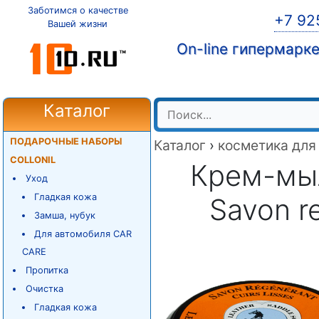
Заботимся о качестве
+7 92
Вашей жизни
On-line гипермарк
Каталог
ПОДАРОЧНЫЕ НАБОРЫ
Каталог
›
косметика для
COLLONIL
Крем-мыл
Уход
Гладкая кожа
Savon r
Замша, нубук
Для автомобиля CAR
CARE
Пропитка
Очистка
Гладкая кожа