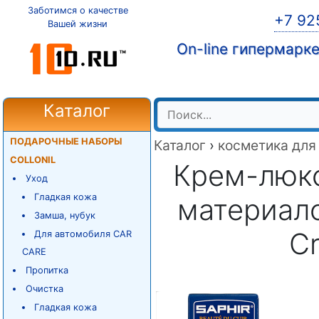
Заботимся о качестве
+7 92
Вашей жизни
On-line гипермарк
Каталог
ПОДАРОЧНЫЕ НАБОРЫ
Каталог
›
косметика для
COLLONIL
Крем-люкс
Уход
Гладкая кожа
материало
Замша, нубук
Cr
Для автомобиля CAR
CARE
Пропитка
Очистка
Гладкая кожа