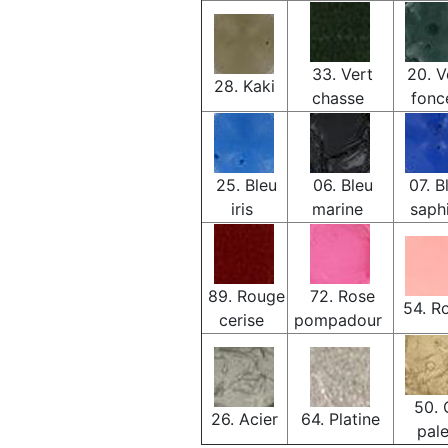
33. Vert
20. V
28. Kaki
chasse
fon
25. Bleu
06. Bleu
07. B
iris
marine
saph
89. Rouge
72. Rose
54. R
cerise
pompadour
50. 
26. Acier
64. Platine
pal