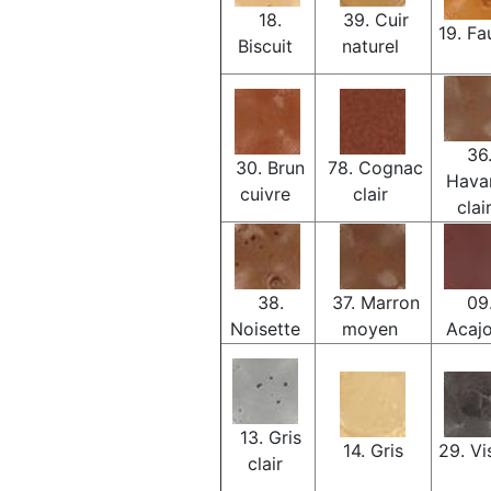
18.
39. Cuir
19. F
Biscuit
naturel
36
30. Brun
78. Cognac
Hava
cuivre
clair
clai
38.
37. Marron
09
Noisette
moyen
Acaj
13. Gris
14. Gris
29. V
clair