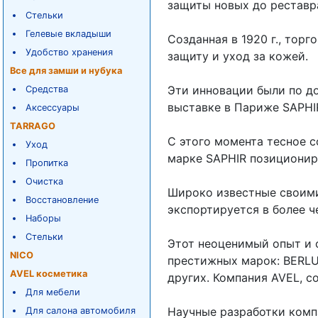
защиты новых до рестав
Стельки
Гелевые вкладыши
Созданная в 1920 г., тор
Удобство хранения
защиту и уход за кожей.
Все для замши и нубука
Эти инновации были по д
Средства
выставке в Париже SAPHI
Аксессуары
TARRAGO
С этого момента тесное 
Уход
марке SAPHIR позициониро
Пропитка
Очистка
Широко известные своими
Восстановление
экспортируется в более ч
Наборы
Стельки
Этот неоценимый опыт и 
NICO
престижных марок: BERLU
AVEL косметика
других. Компания AVEL, со
Для мебели
Научные разработки комп
Для салона автомобиля