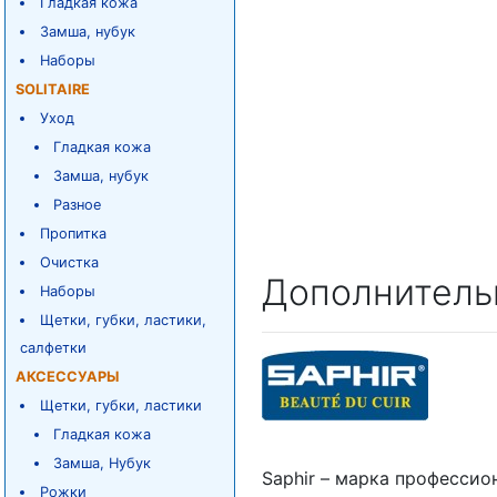
Гладкая кожа
Замша, нубук
Наборы
SOLITAIRE
Уход
Гладкая кожа
Замша, нубук
Разное
Пропитка
Очистка
Дополнитель
Наборы
Щетки, губки, ластики,
салфетки
АКСЕССУАРЫ
Щетки, губки, ластики
Гладкая кожа
Замша, Нубук
Saphir – марка профессио
Рожки