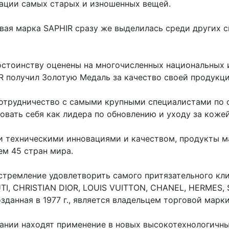
рации самых старых и изношенных вещей.
говая марка SAPHIR сразу же выделилась среди других
остоинству оценены на многочисленных национальных 
R получил Золотую Медаль за качество своей продукц
сотрудничество с самыми крупными специалистами по 
вать себя как лидера по обновлению и уходу за кожей
 техническими инновациями и качеством, продукты м
ем 45 стран мира.
стремление удовлетворить самого притязательного кл
TI, CHRISTIAN DIOR, LOUIS VUITTON, CHANEL, HERMES,
зданная в 1977 г., является владельцем торговой марки
ании находят применение в новых высокотехнологичны