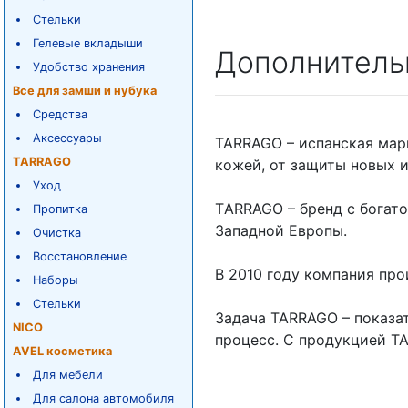
Стельки
Гелевые вкладыши
Дополнитель
Удобство хранения
Все для замши и нубука
Средства
Аксессуары
TARRAGO – испанская мар
TARRAGO
кожей, от защиты новых 
Уход
ТARRAGO – бренд с богат
Пропитка
Западной Европы.
Очистка
Восстановление
В 2010 году компания пр
Наборы
Стельки
Задача TARRAGO – показат
NICO
процесс. С продукцией TA
AVEL косметика
Для мебели
Для салона автомобиля