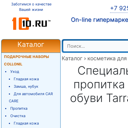
Заботимся о качестве
+7 92
Вашей жизни
On-line гипермарк
Каталог
ПОДАРОЧНЫЕ НАБОРЫ
Каталог
›
косметика для
COLLONIL
Специал
Уход
Гладкая кожа
пропитка
Замша, нубук
обуви Tar
Для автомобиля CAR
CARE
Пропитка
Очистка
Гладкая кожа