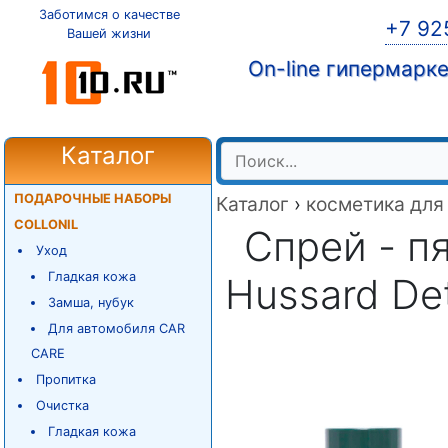
Заботимся о качестве
+7 92
Вашей жизни
On-line гипермарк
Каталог
ПОДАРОЧНЫЕ НАБОРЫ
Каталог
›
косметика для
COLLONIL
Спрей - п
Уход
Гладкая кожа
Hussard Det
Замша, нубук
Для автомобиля CAR
CARE
Пропитка
Очистка
Гладкая кожа