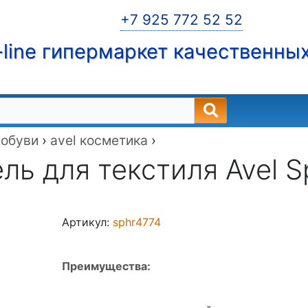
+7 925 772 52 52
line гипермаркет качественны
 обуви
›
avel косметика
›
ь для текстиля Avel Spe
Артикул:
sphr4774
Преимущества: