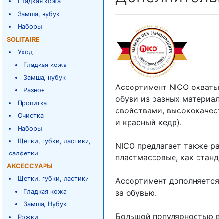
Гладкая кожа
Замша, нубук
Наборы
SOLITAIRE
Уход
Гладкая кожа
Замша, нубук
Ассортимент NICO охваты
Разное
обуви из разных материа
Пропитка
свойствами, высококачес
Очистка
и красный кедр).
Наборы
Щетки, губки, ластики,
NICO предлагает также р
салфетки
пластмассовые, как станд
АКСЕССУАРЫ
Щетки, губки, ластики
Ассортимент дополняется
Гладкая кожа
за обувью.
Замша, Нубук
Большой популярностью в
Рожки