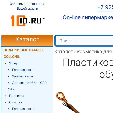
Заботимся о качестве
+7 92
Вашей жизни
On-line гипермарк
Каталог
ПОДАРОЧНЫЕ НАБОРЫ
Каталог
›
косметика для
COLLONIL
Пластико
Уход
Гладкая кожа
об
Замша, нубук
Для автомобиля CAR
CARE
Пропитка
Очистка
Гладкая кожа