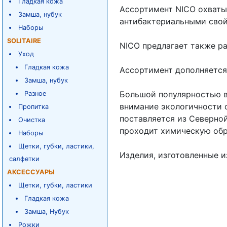
Гладкая кожа
Ассортимент NICO охваты
Замша, нубук
антибактериальными свой
Наборы
SOLITAIRE
NICO предлагает также ра
Уход
Гладкая кожа
Ассортимент дополняется
Замша, нубук
Большой популярностью в
Разное
внимание экологичности с
Пропитка
поставляется из Северной
Очистка
проходит химическую обр
Наборы
Щетки, губки, ластики,
Изделия, изготовленные и
салфетки
АКСЕССУАРЫ
Щетки, губки, ластики
Гладкая кожа
Замша, Нубук
Рожки