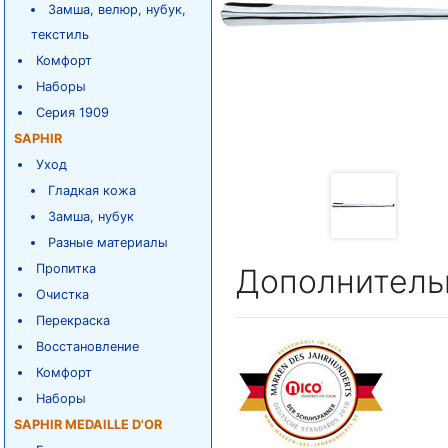
Замша, велюр, нубук,
текстиль
Комфорт
Наборы
Серия 1909
SAPHIR
Уход
Гладкая кожа
Замша, нубук
Разные материалы
Пропитка
Дополнитель
Очистка
Перекраска
Восстановление
Комфорт
Наборы
SAPHIR MEDAILLE D'OR