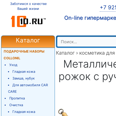
Заботимся о качестве
+7 92
Вашей жизни
On-line гипермарк
Каталог
ПОДАРОЧНЫЕ НАБОРЫ
Каталог
›
косметика для
COLLONIL
Металлич
Уход
Гладкая кожа
рожок с ру
Замша, нубук
Для автомобиля CAR
CARE
Пропитка
Очистка
Гладкая кожа