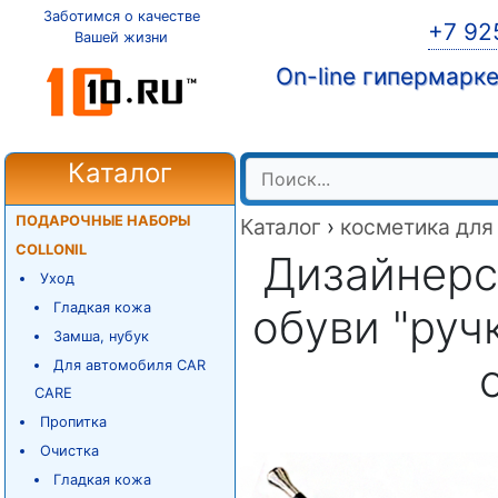
Заботимся о качестве
+7 92
Вашей жизни
On-line гипермарк
Каталог
ПОДАРОЧНЫЕ НАБОРЫ
Каталог
›
косметика для
COLLONIL
Дизайнерс
Уход
Гладкая кожа
обуви "руч
Замша, нубук
Для автомобиля CAR
CARE
Пропитка
Очистка
Гладкая кожа