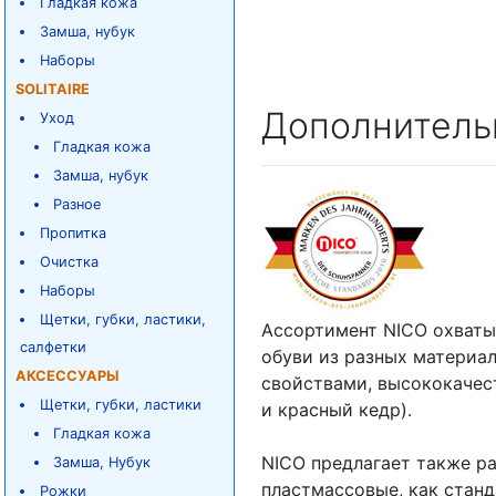
Гладкая кожа
Замша, нубук
Наборы
SOLITAIRE
Дополнитель
Уход
Гладкая кожа
Замша, нубук
Разное
Пропитка
Очистка
Наборы
Щетки, губки, ластики,
Ассортимент NICO охваты
салфетки
обуви из разных материа
АКСЕССУАРЫ
свойствами, высококачес
Щетки, губки, ластики
и красный кедр).
Гладкая кожа
NICO предлагает также р
Замша, Нубук
пластмассовые, как станд
Рожки