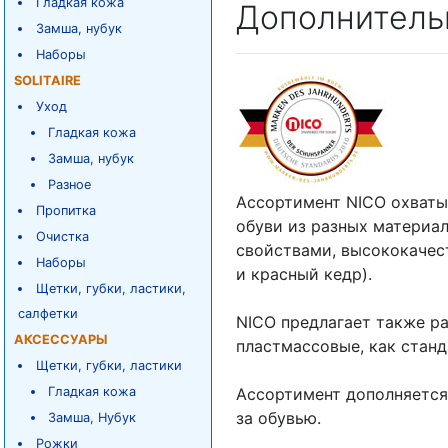
Гладкая кожа
Дополнитель
Замша, нубук
Наборы
SOLITAIRE
Уход
Гладкая кожа
Замша, нубук
Разное
Ассортимент NICO охваты
Пропитка
обуви из разных материа
Очистка
свойствами, высококачес
Наборы
и красный кедр).
Щетки, губки, ластики,
салфетки
NICO предлагает также р
АКСЕССУАРЫ
пластмассовые, как станд
Щетки, губки, ластики
Гладкая кожа
Ассортимент дополняется
за обувью.
Замша, Нубук
Рожки