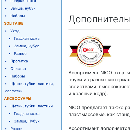
Гладкая кожа
Замша, нубук
Дополнитель
Наборы
SOLITAIRE
Уход
Гладкая кожа
Замша, нубук
Разное
Пропитка
Очистка
Ассортимент NICO охваты
Наборы
обуви из разных материа
Щетки, губки, ластики,
свойствами, высококачес
салфетки
и красный кедр).
АКСЕССУАРЫ
Щетки, губки, ластики
NICO предлагает также р
Гладкая кожа
пластмассовые, как станд
Замша, Нубук
Ассортимент дополняется
Рожки