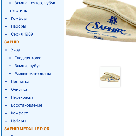
Замша, велюр, нубук,
текстиль
Комфорт
Наборы
Серия 1909
SAPHIR
Уход
Гладкая кожа
Замша, нубук
Разные материалы
Пропитка
Очистка
Перекраска
Восстановление
Комфорт
Наборы
SAPHIR MEDAILLE D'OR