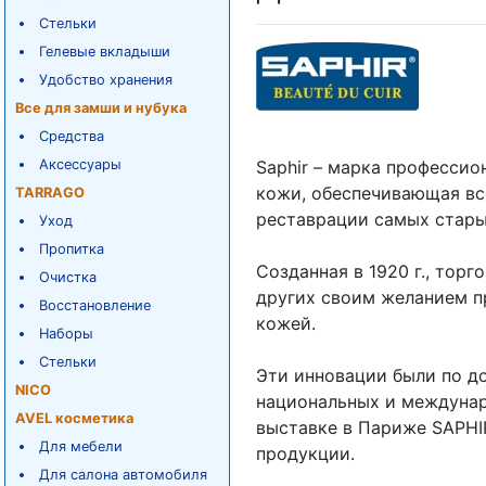
Стельки
Гелевые вкладыши
Удобство хранения
Все для замши и нубука
Средства
Аксессуары
Saphir – марка профессио
кожи, обеспечивающая вс
TARRAGO
реставрации самых стар
Уход
Пропитка
Созданная в 1920 г., тор
Очистка
других своим желанием п
Восстановление
кожей.
Наборы
Стельки
Эти инновации были по д
NICO
национальных и междунар
AVEL косметика
выставке в Париже SAPHI
Для мебели
продукции.
Для салона автомобиля